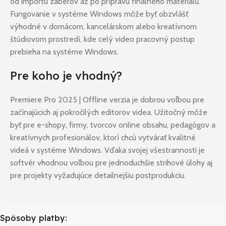
od importu záberov až po prípravu finálneho materiálu.
Fungovanie v systéme Windows môže byť obzvlášť
výhodné v domácom, kancelárskom alebo kreatívnom
štúdiovom prostredí, kde celý video pracovný postup
prebieha na systéme Windows.
Pre koho je vhodný?
Premiere Pro 2025 | Offline verzia je dobrou voľbou pre
začínajúcich aj pokročilých editorov videa. Užitočný môže
byť pre e-shopy, firmy, tvorcov online obsahu, pedagógov a
kreatívnych profesionálov, ktorí chcú vytvárať kvalitné
videá v systéme Windows. Vďaka svojej všestrannosti je
softvér vhodnou voľbou pre jednoduchšie strihové úlohy aj
pre projekty vyžadujúce detailnejšiu postprodukciu.
Spôsoby platby: