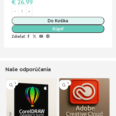
€
26.99
Do Košíka
Kúpiť
Zdieľať:
Naše odporúčania
-70%
-50%