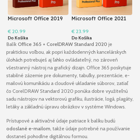
Microsoft Office 2019
Microsoft Office 2021
M
Professional Plus +
Professional Plus +
P
€
20.99
€
23.99
€
Acrobat 2020 Pro I
Acrobat 2020 Pro I
2
Do Košíka
Do Košíka
Do
Windows
Windows
Balík
Office 365 + CorelDRAW Standard 2020
je
praktickou voľbou, ak popri každodenných kancelárskych
úlohách potrebuješ aj ľahko ovládateľný, no zároveň
všestranný nástroj na grafický dizajn. Office 365 poskytuje
stabilné zázemie pre dokumenty, tabuľky, prezentácie, e-
mailovú komunikáciu a cloudové ukladanie súborov, zatiaľ
čo CorelDRAW Standard 2020 ponúka dobre využiteľnú
sadu nástrojov na vektorovú grafiku, ilustrácie, logá, plagáty,
letáky a základnú úpravu obrázkov v systéme Windows.
Prístupové a aktivačné údaje patriace k balíku budú
odoslané e-mailom
, takže údaje potrebné na používanie
dostaneš pohodlne digitálnou formou.