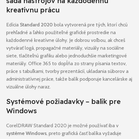
sada nástrojov na každodennú
kreatívnu prácu
Edícia
Standard 2020
bola vytvorená pre tých, ktorí chcú
prehľadné a ľahko použiteľné grafické prostredie na
každodenné kreatívne úlohy. Je dobrou voľbou, ak chceš
vytvárať logá, propagačné materiály, vizuály na sociálne
siete, tlačiteľnú grafiku alebo jednoduchšie marketingové
materiály. Office 365 to dopĺňa zo strany písania textov,
práce s tabuľkami, tvorby prezentácií, ukladania súborov a
administratívnej práce, takže balík podporuje kancelárske aj
vizuálne úlohy naraz.
Systémové požiadavky – balík pre
Windows
CorelDRAW Standard 2020 je možné používať iba v
systéme Windows
, preto grafická časť balíka vyžaduje