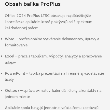
Obsah balíka ProPlus
Office 2024 ProPlus LTSC obsahuje najdôležitejšie
kancelárske aplikácie, ktoré pokrývajú celé spektrum
každodennej práce:
Word
– profesionálne vytváranie dokumentov, úpravy a
formátovanie
Excel
– práca s tabuľkami, výpočty, analýzy a spracovanie
údajov
PowerPoint
– tvorba prezentácií na firemné aj vzdelávacie
účely
Outlook
– správa e-mailov, kalendár, úlohy a kontakty na
jednom mieste
Aplikácie spolu fungujú jednotne, vďaka čomu zostávajú