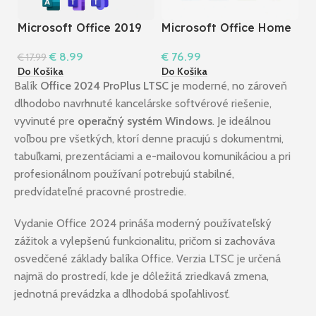
Microsoft Office 2019
Microsoft Office Home
M
Pro Plus
& Business 2019 macOS
P
€
8.99
€
76.99
€
€
17.99
Do Košíka
Do Košíka
Do
Balík
Office 2024 ProPlus LTSC
je moderné, no zároveň
dlhodobo navrhnuté kancelárske softvérové riešenie,
vyvinuté pre
operačný systém Windows
. Je ideálnou
voľbou pre všetkých, ktorí denne pracujú s dokumentmi,
tabuľkami, prezentáciami a e-mailovou komunikáciou a pri
profesionálnom používaní potrebujú stabilné,
predvídateľné pracovné prostredie.
Vydanie Office 2024 prináša moderný používateľský
zážitok a vylepšenú funkcionalitu, pričom si zachováva
osvedčené základy balíka Office. Verzia LTSC je určená
najmä do prostredí, kde je dôležitá zriedkavá zmena,
jednotná prevádzka a dlhodobá spoľahlivosť.