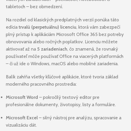
tabletoch – bez obmedzení.
Na rozdiel od klasických predplatných verzií ponúka táto
edícia
trvalú (perpetuálnu) licenciu
, ktorá vám zabezpečí
plný prístup k aplikáciám Microsoft Office 365 bez potreby
obnovovania alebo ročných poplatkov. Licenciu môžete
aktivovať až na
5 zariadeniach
, čo znamená, že rovnaký
používateľ môže používať Office na viacerých platformách
– či už ide o Windows, macOS alebo mobilné zariadenia.
Balík zahŕňa všetky kľúčové aplikácie, ktoré tvoria základ
moderného pracovného prostredia:
Microsoft Word
– pokročilý textový editor pre
profesionálne dokumenty, životopisy, listy a formuláre.
Microsoft Excel
– silný nástroj pre analýzu, spracovanie a
vizualizáciu dát.