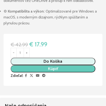
dokumentov cez OneDrive a prístup k nim odkiaľkoľvek.
⚙️
Kompatibilita a výkon:
Optimalizované pre Windows a
macOS, s moderným dizajnom, rýchlym spúšťaním a
plynulou prácou.
€
17.99
€
42.99
Do Košíka
Kúpiť
Zdieľať:
Naše odporúčania