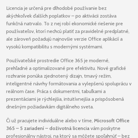
Licencia je určená pre dlhodobé používanie bez
akýchkoľvek ďalších poplatkov – po aktivácii zostáva
funkčná natrvalo. To z nej robí ekonomické riešenie pre
používateľov, ktorí nechcú platiť za pravidelné predplatné,
ale zároveň požadujú najnovšie verzie Office aplikácií a
vysokú kompatibilitu s modernými systémami.
Používateľské prostredie Office 365 je moderné,
prehľadné a optimalizované pre efektivitu. Nové grafické
rozhranie ponúka zjednotený dizajn, tmavý režim,
inteligentné návrhy formátovania a vylepšenú spoluprácu v
reálnom čase. Práca s dokumentmi, tabuľkami a
prezentáciami je rýchlejšia, intuitívnejšia a prispôsobená
dnešným požiadavkám digitálneho sveta.
Či už pracujete individuálne alebo v tíme,
Microsoft Office
365 – 5 zariadení – doživotná licencia
vám poskytne
profesionálny nástroj, na ktorý sa môžete spoľahnúť – bez