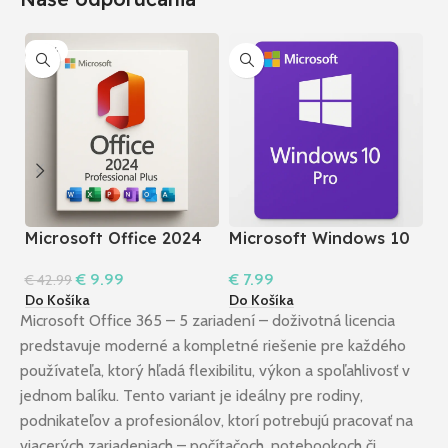
-77%
Microsoft Office 2024
Microsoft Windows 10
O
Professional Plus LTSC
Pro 32/64bit
B
€
9.99
€
7.99
€
€
42.99
a
Do Košíka
Do Košíka
Do
Microsoft Office 365 – 5 zariadení – doživotná licencia
predstavuje moderné a kompletné riešenie pre každého
používateľa, ktorý hľadá flexibilitu, výkon a spoľahlivosť v
jednom balíku. Tento variant je ideálny pre rodiny,
podnikateľov a profesionálov, ktorí potrebujú pracovať na
viacerých zariadeniach – počítačoch, notebookoch či