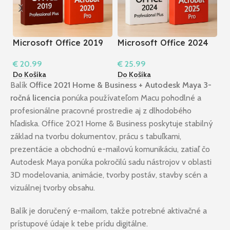
Microsoft Office 2019
Microsoft Office 2024
M
Professional Plus +
Pro Plus + Acrobat 2025
P
€
20.99
€
25.99
€
Acrobat 2020 Pro I
Pro I Windows
2
Do Košíka
Do Košíka
Do
Windows
Balík
Office 2021 Home & Business + Autodesk Maya 3-
ročná licencia
ponúka používateľom Macu pohodlné a
profesionálne pracovné prostredie aj z dlhodobého
hľadiska. Office 2021 Home & Business poskytuje stabilný
základ na tvorbu dokumentov, prácu s tabuľkami,
prezentácie a obchodnú e-mailovú komunikáciu, zatiaľ čo
Autodesk Maya ponúka pokročilú sadu nástrojov v oblasti
3D modelovania, animácie, tvorby postáv, stavby scén a
vizuálnej tvorby obsahu.
Balík je doručený e-mailom, takže potrebné aktivačné a
prístupové údaje k tebe prídu digitálne.