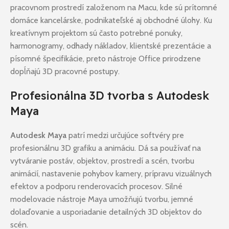
pracovnom prostredí založenom na Macu, kde sú prítomné
domáce kancelárske, podnikateľské aj obchodné úlohy. Ku
kreatívnym projektom sú často potrebné ponuky,
harmonogramy, odhady nákladov, klientské prezentácie a
písomné špecifikácie, preto nástroje Office prirodzene
dopĺňajú 3D pracovné postupy.
Profesionálna 3D tvorba s Autodesk
Maya
Autodesk Maya
patrí medzi určujúce softvéry pre
profesionálnu 3D grafiku a animáciu. Dá sa používať na
vytváranie postáv, objektov, prostredí a scén, tvorbu
animácií, nastavenie pohybov kamery, prípravu vizuálnych
efektov a podporu renderovacích procesov. Silné
modelovacie nástroje Maya umožňujú tvorbu, jemné
dolaďovanie a usporiadanie detailných 3D objektov do
scén.