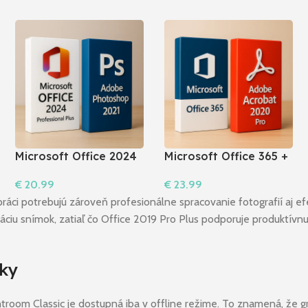
Microsoft Office 2024
Microsoft Office 365 +
Pro Plus + Photoshop
Acrobat 2020 Pro I
€
20.99
€
23.99
2021
Windows
Do Košíka
Do Košíka
ej práci potrebujú zároveň profesionálne spracovanie fotografií aj
iu snímok, zatiaľ čo Office 2019 Pro Plus podporuje produktívnu 
vky
troom Classic je dostupná iba v offline režime. To znamená, že g