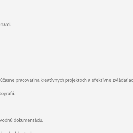
ónami.
súčasne pracovať na kreatívnych projektoch a efektívne zvládať ad
ografií.
ievodnú dokumentáciu.