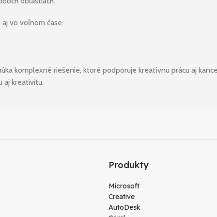
oboch oblastiach.
ci aj vo voľnom čase.
ka komplexné riešenie, ktoré podporuje kreatívnu prácu aj kance
aj kreativitu.
Produkty
Microsoft
Creative
AutoDesk