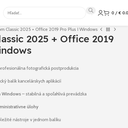
0
/
€
0.
om Classic 2025 + Office 2019 Pro Plus I Windows
assic 2025 + Office 2019
Windows
rofesionálna fotografická postprodukcia
cký balík kancelárskych aplikácií
om Windows
– stabilná a spoľahlivá prevádzka
dministratívne úlohy
ležité nástroje v jednom balíku