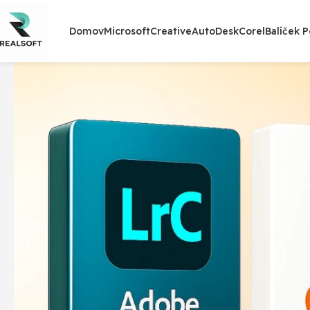
Domov
Microsoft
Creative
AutoDesk
Corel
Balíček 