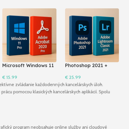
Microsoft Windows 11
Photoshop 2021 +
Pro + Acrobat 2020
Lightroom Classic 2021
€
15.99
€
25.99
Pro I Windows
I Windows
Do Košíka
Do Košíka
 efektívne zvládanie každodenných kancelárskych úloh.
prácu pomocou klasických kancelárskych aplikácií. Spolu
rafický program neobsahuje online služby ani cloudové