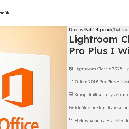
Ponúk
Domov
Balíček ponúk
Lightro
Lightroom Cl
Pro Plus I 
📷
Lightroom Classic 2025
– p
📑
Office 2019 Pro Plus
– klasi
💻
Kompatibilita so systém
🖼️
Ideálne pre kreatívne aj a
🚀
Efektívna práca
– všetky dô