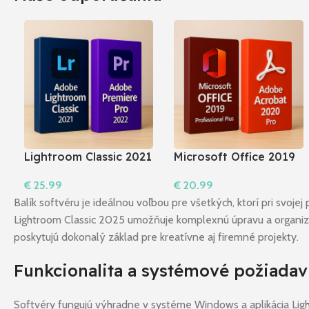
Lightroom Classic 2021
Microsoft Office 2019
+ Premiere Pro 2022 I
Professional Plus +
€
25.99
€
20.99
Windows
Acrobat 2020 Pro I
Do Košíka
Do Košíka
Windows
Balík softvéru je ideálnou voľbou pre všetkých, ktorí pri svoj
Lightroom Classic 2025 umožňuje komplexnú úpravu a organizác
poskytujú dokonalý základ pre kreatívne aj firemné projekty.
Funkcionalita a systémové požiada
Softvéry fungujú výhradne v systéme Windows a aplikácia Ligh