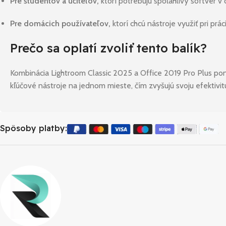
Pre študentov a učiteľov,
ktorí potrebujú spoľahlivý softvér v 
Pre domácich používateľov,
ktorí chcú nástroje využiť pri prá
Prečo sa oplatí zvoliť tento balík?
Kombinácia Lightroom Classic 2025 a Office 2019 Pro Plus ponú
kľúčové nástroje na jednom mieste, čím zvyšujú svoju efektivitu 
Spôsoby platby: