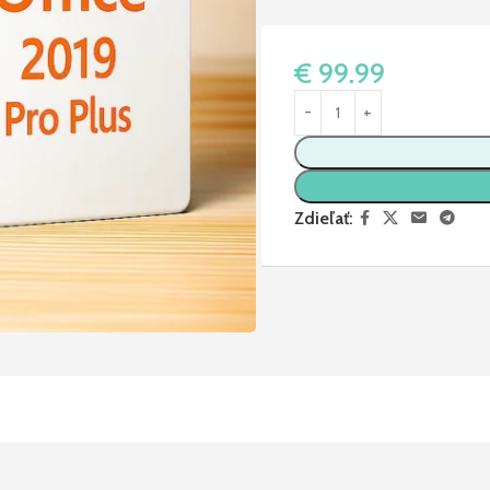
€
99.99
Zdieľať: