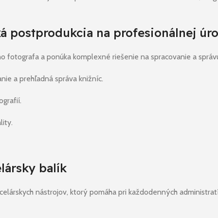
ká postprodukcia na profesionálnej úr
 fotografa a ponúka komplexné riešenie na spracovanie a správu 
ie a prehľadná správa knižníc.
grafií.
ity.
lársky balík
celárskych nástrojov, ktorý pomáha pri každodenných administrat