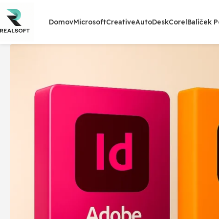
Domov
Microsoft
Creative
AutoDesk
Corel
Balíček 