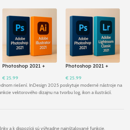
Photoshop 2021 +
Photoshop 2021 +
Illustrator 2021 I
Lightroom Classic 2021
€
25.99
€
25.99
Windows
I Windows
Do Košíka
Do Košíka
 v jednom riešení. InDesign 2025 poskytuje moderné nástroje na
nkcie vektorového dizajnu na tvorbu log, ikon a ilustrácií.
nky a k dispozícii sú výhradne nainštalované funkcie.