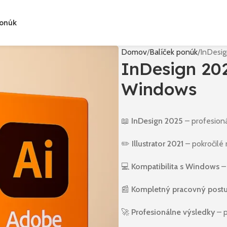
Ponúk
Domov
Balíček ponúk
InDesig
InDesign 202
Windows
📖
InDesign 2025
– profesioná
✏️
Illustrator 2021
– pokročilé 
💻
Kompatibilita s Windows
– 
📰
Kompletný pracovný post
🚀
Profesionálne výsledky
– p