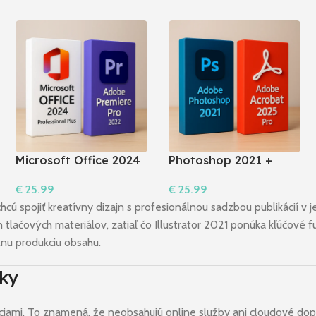
Microsoft Office 2024
Photoshop 2021 +
Pro Plus + Premiere
Acrobat 2025 Pro
€
25.99
€
25.99
Pro 2022
Do Košíka
Do Košíka
chcú spojiť kreatívny dizajn s profesionálnou sadzbou publikácií
 tlačových materiálov, zatiaľ čo Illustrator 2021 ponúka kľúčové fu
lnu produkciu obsahu.
vky
ciami. To znamená, že neobsahujú online služby ani cloudové dopl