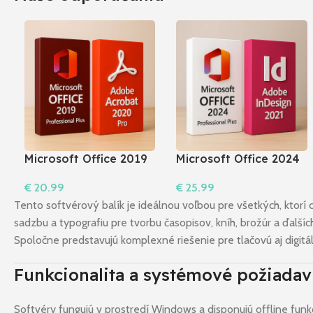
Microsoft Office 2019
Microsoft Office 2024
Professional Plus +
Pro Plus + InDesign
€
20.99
€
25.99
Acrobat 2020 Pro I
2021
Do Košíka
Do Košíka
Windows
Tento softvérový balík je ideálnou voľbou pre všetkých, ktorí 
sadzbu a typografiu pre tvorbu časopisov, kníh, brožúr a ďalších
Spoločne predstavujú komplexné riešenie pre tlačovú aj digitá
Funkcionalita a systémové požiada
Softvéry fungujú v prostredí Windows a disponujú offline funk