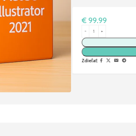
€
99.99
Zdieľať: