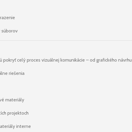
brazenie
 súborov
ú pokryť celý proces vizuálnej komunikácie – od grafického návrhu
lne riešenia
vé materiály
ích projektoch
ateriály interne