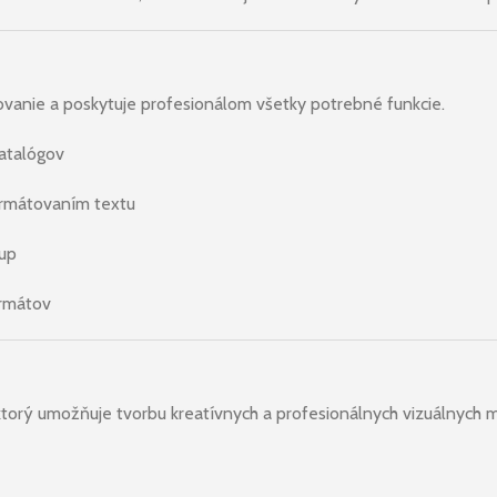
kovanie a poskytuje profesionálom všetky potrebné funkcie.
katalógov
ormátovaním textu
tup
ormátov
ktorý umožňuje tvorbu kreatívnych a profesionálnych vizuálnych m