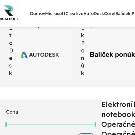
L
Í
Domov
Microsoft
Creative
AutoDesk
Corel
Balíček 
A
Č
Domov
Produkty so značkou “Elektronika | Počítače a notebo
U
E
T
K
O
P
D
O
E
N
S
Ú
K
K
Elektroni
Cena
notebooky
Operačné
Operačné