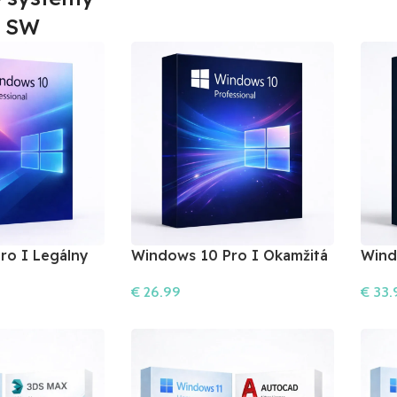
t SW
ro I Legálny
Windows 10 Pro I Okamžitá
Wind
Aktivácia
Verzi
€
26.99
€
33.
Do Košíka
Do Ko