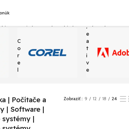
Ponúk
C
oky | Software | Operačné systémy | Operačné systémy Microsoft
R
E
C
A
O
T
R
I
E
V
L
E
ka | Počítače a
Zobraziť
9
12
18
24
 | Software |
 systémy |
 systémy