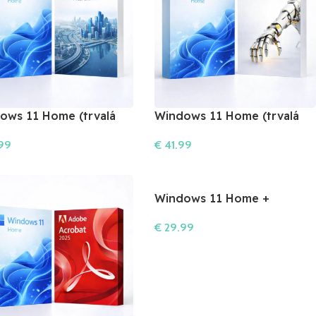
ows 11 Home (trvalá
Windows 11 Home (trvalá
cia) + Autodesk Civil 3D
licencia) + Autodesk
99
€
41.99
ky)
Inventor (1 roky)
šíka
Do Košíka
Windows 11 Home +
Illustrator 2026
€
29.99
Do Košíka