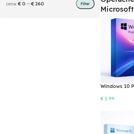
cena:
€ 0
—
€ 260
Filter
Microsof
Windows 10 P
Softvér
€
5.99
Do Košíka