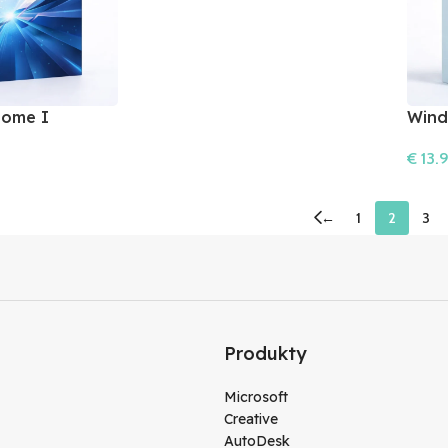
Home I
Wind
vácia
Použ
€
13.
Do Ko
←
1
2
3
Produkty
Microsoft
Creative
AutoDesk