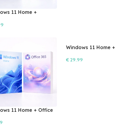
ows 11 Home +
bat 2025
99
šíka
Windows 11 Home +
Photoshop 2026
€
29.99
Do Košíka
ows 11 Home + Office
99
šíka