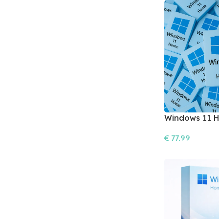
Windows 11 H
kusov
€
77.99
Do Košíka