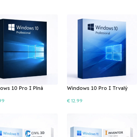
ows 10 Pro I Plná
Windows 10 Pro I Trvalý
a
Používateľ
99
€
12.99
šíka
Do Košíka