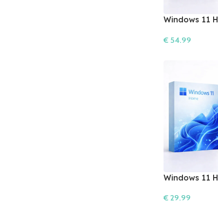
Windows 11 H
licencia) + A
€
54.99
roky)
Do Košíka
Windows 11 
InDesign 202
€
29.99
Do Košíka