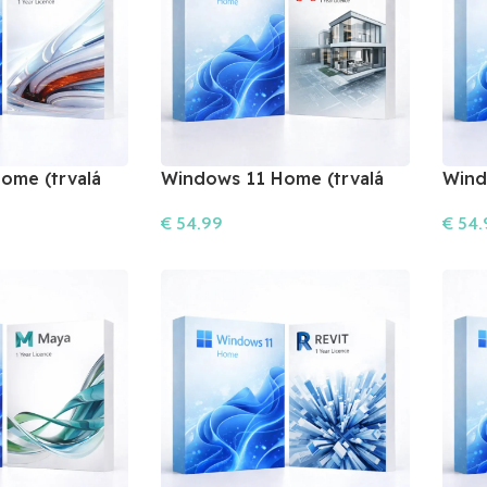
ome (trvalá
Windows 11 Home (trvalá
Wind
utodesk 3ds
licencia) + Autodesk
licen
€
54.99
€
54.
AutoCAD (1 roky)
(1 ro
Do Košíka
Do Ko