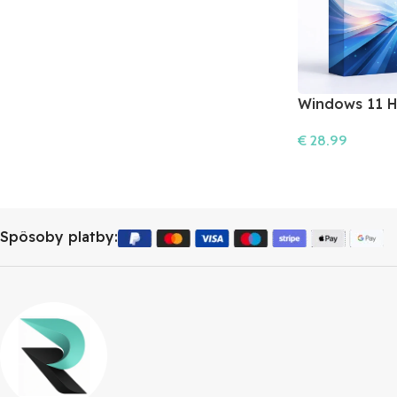
Windows 11 
Okamžitá Akti
€
28.99
Do Košíka
Spôsoby platby: