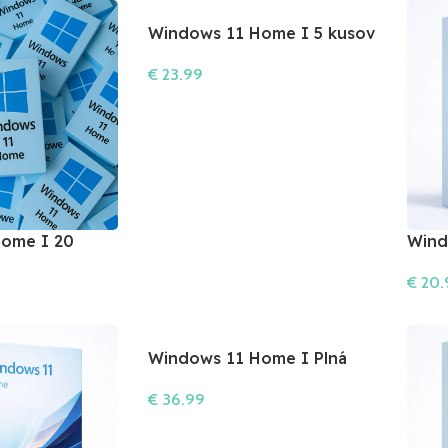
Windows 11 Home I 5 kusov
€
23.99
Do Košíka
ome I 20
Wind
Digit
€
20.
Do Ko
Windows 11 Home I Plná
Verzia
€
36.99
Do Košíka