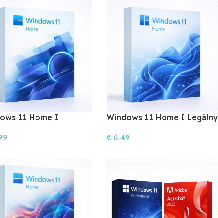
ows 11 Home I
Windows 11 Home I Legálny
álna Licencia
Softvér
99
€
6.49
šíka
Do Košíka