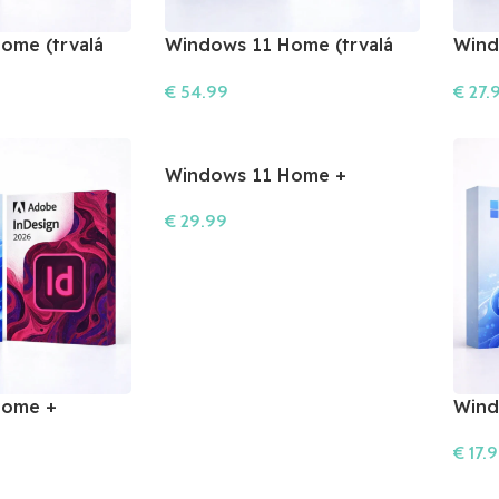
ome (trvalá
Windows 11 Home (trvalá
Wind
utodesk Maya (1
licencia) + Autodesk Revit (1
Acro
€
54.99
€
27.
roky)
Do Košíka
Do Ko
Windows 11 Home +
Lightroom 2026
€
29.99
Do Košíka
Home +
Wind
6
365
€
17.
Do Ko