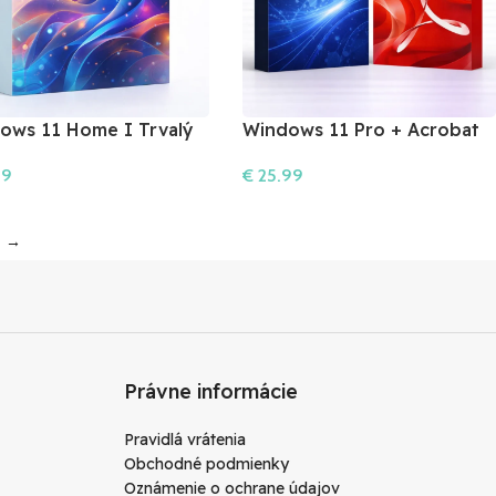
ows 11 Home I Trvalý
Windows 11 Pro + Acrobat
ívateľ
2025
99
€
25.99
šíka
Do Košíka
→
Právne informácie
Pravidlá vrátenia
Obchodné podmienky
Oznámenie o ochrane údajov