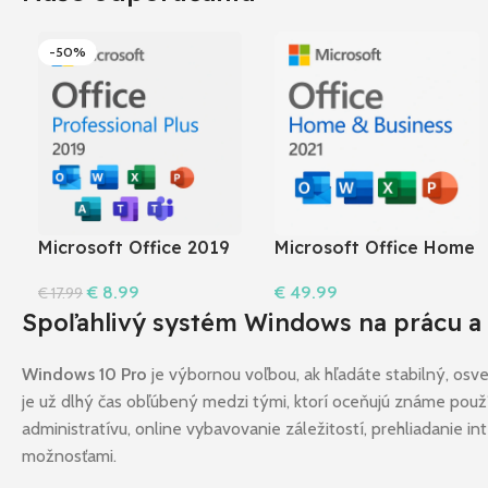
-50%
Microsoft Office 2019
Microsoft Office Home
Pro Plus
& Business 2021
€
8.99
€
49.99
€
17.99
Do Košíka
Do Košíka
Spoľahlivý systém Windows na prácu a
Windows 10 Pro
je výbornou voľbou, ak hľadáte stabilný, os
je už dlhý čas obľúbený medzi tými, ktorí oceňujú známe použ
administratívu, online vybavovanie záležitostí, prehliadanie 
možnosťami.