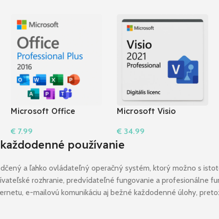
Microsoft Office
Microsoft Visio
Professional Plus 2016
Professional 2021
€
7.99
€
34.99
Do Košíka
Do Košíka
 každodenné používanie
vedčený a ľahko ovládateľný operačný systém, ktorý možno s isto
ívateľské rozhranie, predvídateľné fungovanie a profesionálne fu
internetu, e-mailovú komunikáciu aj bežné každodenné úlohy, pret