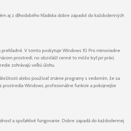
systém aj z dlhodobého hľadiska dobre zapadol do každodenných
né a prehľadné. V tomto poskytuje Windows 10 Pro mimoriadne
ácom prostredí, no obzvlášť cenné to môže byť pri práci,
edie zohrávajú veľkú úlohu.
 záležitosti alebo používať známe programy s vedomím, že sa
z prostredia Windows, profesionálne funkcie a pokojnejšie
hľadnosť a spoľahlivé fungovanie. Dobre zapadá do každodennej