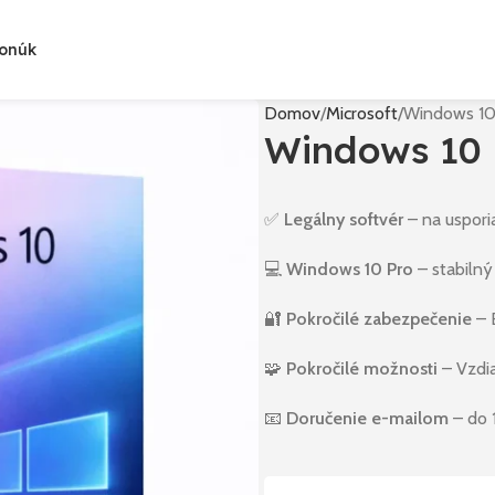
Ponúk
Domov
Microsoft
Windows 10 
Windows 10 P
✅
Legálny softvér
– na uspori
💻
Windows 10 Pro
– stabiln
🔐
Pokročilé zabezpečenie
– B
🧩
Pokročilé možnosti
– Vzdia
📧
Doručenie e-mailom
– do 