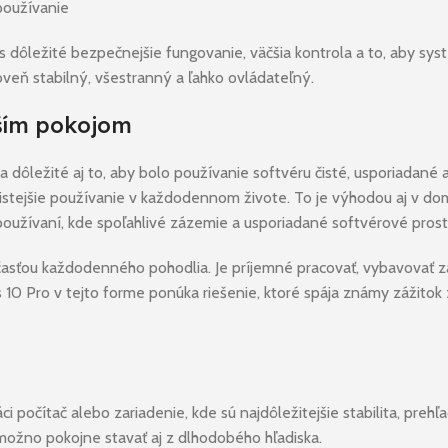
používanie
ás dôležité bezpečnejšie fungovanie, väčšia kontrola a to, aby 
veň stabilný, všestranný a ľahko ovládateľný.
čším pokojom
za dôležité aj to, aby bolo používanie softvéru čisté, usporiada
istejšie používanie v každodennom živote. To je výhodou aj v dom
oužívaní, kde spoľahlivé zázemie a usporiadané softvérové prostr
 súčasťou každodenného pohodlia. Je príjemné pracovať, vybavovať
0 Pro v tejto forme ponúka riešenie, ktoré spája známy zážitok 
 počítač alebo zariadenie, kde sú najdôležitejšie stabilita, pre
 možno pokojne stavať aj z dlhodobého hľadiska.