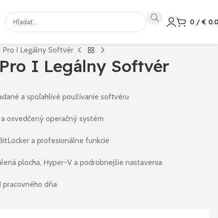
0
/
€
0.
Pro I Legálny Softvér
ro I Legálny Softvér
adané a spoľahlivé používanie softvéru
ý a osvedčený operačný systém
itLocker a profesionálne funkcie
lená plocha, Hyper-V a podrobnejšie nastavenia
1 pracovného dňa