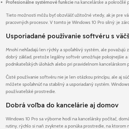
Profesionálne systémové funkcie
na kancelárske a pokročilé 
Tieto možnosti môžu byť obzvlášť užitočné vtedy, ak je pre v
pracovných procesov. V tomto je Windows 10 Pro silný: je záro
Usporiadané používanie softvéru s vä
Mnohí nehľadajú len rýchly a spoľahlivý systém, ale považujú 
dobrý základ, pretože legálny softvér umožňuje pokojnejšie a 
podnikateľských úlohách alebo pri pravidelnom kancelárskom p
Čisté používanie softvéru nie je len otázkou princípu, ale aj
môžete spoľahnúť na stabilný a usporiadaný systém. Windows 1
používateľské prostredie.
Dobrá voľba do kancelárie aj domov
Windows 10 Pro sa výborne hodí na kancelársky počítač, domáci
rutiny, rýchlo si naň zvyknete a ponúka prostredie, na ktorom