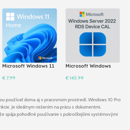
Microsoft Windows 11
Microsoft Windows
Home 64-bit
Server 2022 RDS
€
7.99
€
145.99
Do Košíka
Do Košíka
tou používať doma aj v pracovnom prostredí. Windows 10 Pro
nkcie. Je ideálnym riešením na prácu s dokumentmi,
ože spája pohodlné používanie s pokročilejšími systémovými