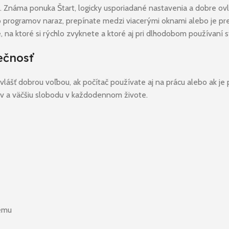
a. Známa ponuka Štart, logicky usporiadané nastavenia a dobre o
o programov naraz, prepínate medzi viacerými oknami alebo je pr
, na ktoré si rýchlo zvyknete a ktoré aj pri dlhodobom používaní 
ečnosť
lášť dobrou voľbou, ak počítač používate aj na prácu alebo ak je 
ajov a väčšiu slobodu v každodennom živote.
tému