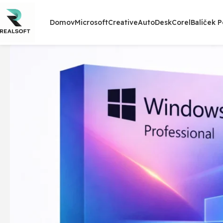
Domov
Microsoft
Creative
AutoDesk
Corel
Balíček 