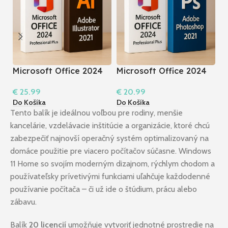
Microsoft Office 2024
Microsoft Office 2024
M
Pro Plus + Illustrator
Pro Plus + Photoshop
A
€
25.99
€
20.99
€
2021
2021
W
Do Košíka
Do Košíka
Do
Tento balík je ideálnou voľbou pre rodiny, menšie
kancelárie, vzdelávacie inštitúcie a organizácie, ktoré chcú
zabezpečiť najnovší operačný systém optimalizovaný na
domáce použitie pre viacero počítačov súčasne. Windows
11 Home so svojím moderným dizajnom, rýchlym chodom a
používateľsky prívetivými funkciami uľahčuje každodenné
používanie počítača – či už ide o štúdium, prácu alebo
zábavu.
Balík
20 licencií
umožňuje vytvoriť jednotné prostredie na