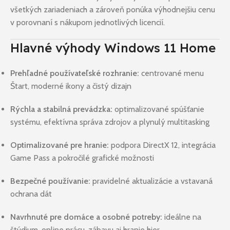
všetkých zariadeniach a zároveň ponúka výhodnejšiu cenu
v porovnaní s nákupom jednotlivých licencií.
Hlavné výhody Windows 11 Home
Prehľadné používateľské rozhranie:
centrované menu
Štart, moderné ikony a čistý dizajn
Rýchla a stabilná prevádzka:
optimalizované spúšťanie
systému, efektívna správa zdrojov a plynulý multitasking
Optimalizované pre hranie:
podpora DirectX 12, integrácia
Game Pass a pokročilé grafické možnosti
Bezpečné používanie:
pravidelné aktualizácie a vstavaná
ochrana dát
Navrhnuté pre domáce a osobné potreby:
ideálne na
štúdium, online prácu, zábavu aj hranie hier