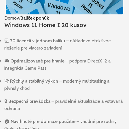
Domov
Balíček ponúk
Windows 11 Home I 20 kusov
💻
20 licencií v jednom balíku
– nákladovo efektívne
riešenie pre viacero zariadení
🎮
Optimalizované pre hranie
– podpora DirectX 12 a
integrácia Game Pass
🚀
Rýchly a stabilný výkon
– moderný multitasking a
plynulý chod
🔒
Bezpečná prevádzka
– pravidelné aktualizácie a vstavaná
ochrana
🏠
Navrhnuté pre domáce použitie
– vhodné pre rodiny,
školy a kancelárie