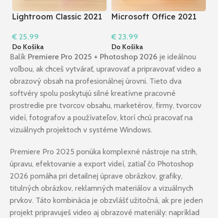
Lightroom Classic 2021
Microsoft Office 2021
M
+ Premiere Pro 2022 I
Professional Plus +
P
€
25.99
€
23.99
€
Windows
Acrobat 2020 Pro I
2
Do Košíka
Do Košíka
Do
Windows
Balík
Premiere Pro 2025 + Photoshop 2026
je ideálnou
voľbou, ak chceš vytvárať, upravovať a pripravovať video a
obrazový obsah na profesionálnej úrovni. Tieto dva
softvéry spolu poskytujú silné kreatívne pracovné
prostredie pre tvorcov obsahu, marketérov, firmy, tvorcov
videí, fotografov a používateľov, ktorí chcú pracovať na
vizuálnych projektoch v systéme Windows.
Premiere Pro 2025 ponúka komplexné nástroje na strih,
úpravu, efektovanie a export videí, zatiaľ čo Photoshop
2026 pomáha pri detailnej úprave obrázkov, grafiky,
titulných obrázkov, reklamných materiálov a vizuálnych
prvkov. Táto kombinácia je obzvlášť užitočná, ak pre jeden
projekt pripravuješ video aj obrazové materiály: napríklad