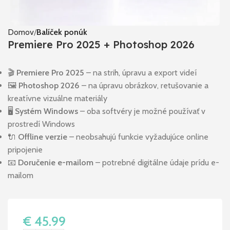
Domov
Balíček ponúk
Premiere Pro 2025 + Photoshop 2026
🎬
Premiere Pro 2025
– na strih, úpravu a export videí
🖼️
Photoshop 2026
– na úpravu obrázkov, retušovanie a
kreatívne vizuálne materiály
🖥️
Systém Windows
– oba softvéry je možné používať v
prostredí Windows
🔌
Offline verzie
– neobsahujú funkcie vyžadujúce online
pripojenie
📧
Doručenie e-mailom
– potrebné digitálne údaje prídu e-
mailom
€
45.99