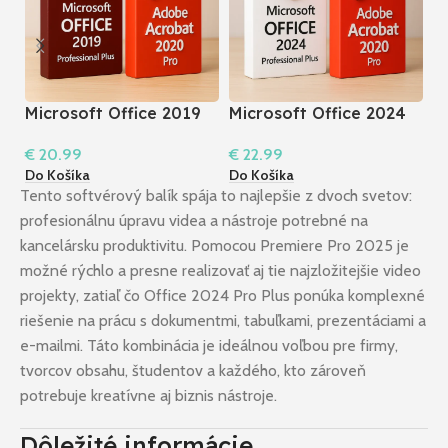
Microsoft Office 2019
Microsoft Office 2024
M
Professional Plus +
Pro Plus + Acrobat
P
€
20.99
€
22.99
€
Acrobat 2020 Pro I
2020 Pro
2
Do Košíka
Do Košíka
Do
Windows
Tento softvérový balík spája to najlepšie z dvoch svetov:
profesionálnu úpravu videa a nástroje potrebné na
kancelársku produktivitu. Pomocou Premiere Pro 2025 je
možné rýchlo a presne realizovať aj tie najzložitejšie video
projekty, zatiaľ čo Office 2024 Pro Plus ponúka komplexné
riešenie na prácu s dokumentmi, tabuľkami, prezentáciami a
e-mailmi. Táto kombinácia je ideálnou voľbou pre firmy,
tvorcov obsahu, študentov a každého, kto zároveň
potrebuje kreatívne aj biznis nástroje.
Dôležité informácie