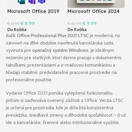
Microsoft Office 2019
Microsoft Office 2024
M
Pro Plus
Professional Plus LTSC
&
€
8.99
€
9.99
€
€
17.99
€
42.99
Do Košíka
Do Košíka
Do
Balík
Office Professional Plus 2021 LTSC
je moderná, no
zároveň na dlhé obdobie navrhnutá kancelárska sada,
vyvinutá pre
operačný systém Windows
. Je ideálnym
riešením pre všetkých, ktorí denne pracujú s dokumentmi,
tabuľkami, prezentáciami a e-mailovou komunikáciou a
hľadajú stabilné, predvídateľné pracovné prostredie na
profesionálne použitie.
Vydanie Office 2021 ponúka vylepšenú funkcionalitu,
pričom si zachováva overený zážitok z Office. Verzia LTSC
je určená pre prostredia, kde je dôležitá konzistentná
prevádzka, zriedkavé zmeny a dlhodobá spoľahlivosť – či už
ide o kancelárske, firemné alebo inštitucionálne využitie.