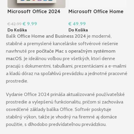
Microsoft Office 2024
Microsoft Office Home
M
Professional Plus LTSC
& Business 2021
P
€
9.99
€
49.99
€
€
42.99
Do Košíka
Do Košíka
Do
Balík
Office Home and Business 2024
je moderné,
stabilné a premyslené kancelárske softvérové riešenie
navrhnuté pre
počítače Mac s operačným systémom
macOS
. Je ideálnou voľbou pre všetkých, ktorí denne
pracujú s dokumentmi, tabuľkami, prezentáciami a e-mailmi
a kladú dôraz na spoľahlivú prevádzku a jednotné pracovné
prostredie.
Vydanie Office 2024 prináša aktualizované používateľské
prostredie a vylepšenú funkcionalitu, pričom si zachováva
osvedčené základy balíka Office. Softvér poskytuje
stabilný výkon, takže je vhodný na firemné aj domáce
použitie, s dlhodobo predvídateľnou prevádzkou.