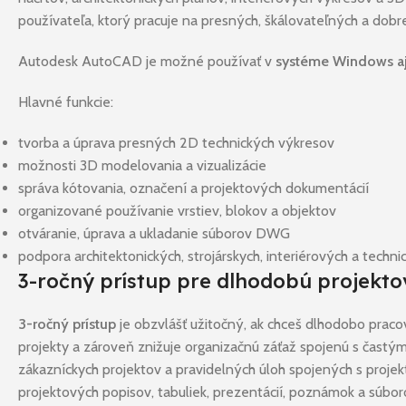
používateľa, ktorý pracuje na presných, škálovateľných a do
Autodesk AutoCAD je možné používať v
systéme Windows a
Hlavné funkcie:
tvorba a úprava presných 2D technických výkresov
možnosti 3D modelovania a vizualizácie
správa kótovania, označení a projektových dokumentácií
organizované používanie vrstiev, blokov a objektov
otváranie, úprava a ukladanie súborov DWG
podpora architektonických, strojárskych, interiérových a techn
3-ročný prístup pre dlhodobú projekto
3-ročný prístup
je obzvlášť užitočný, ak chceš dlhodobo pracov
projekty a zároveň znižuje organizačnú záťaž spojenú s častý
zákazníckych projektov a pravidelných úloh spojených s projek
projektových popisov, tabuliek, prezentácií, poznámok a súbor