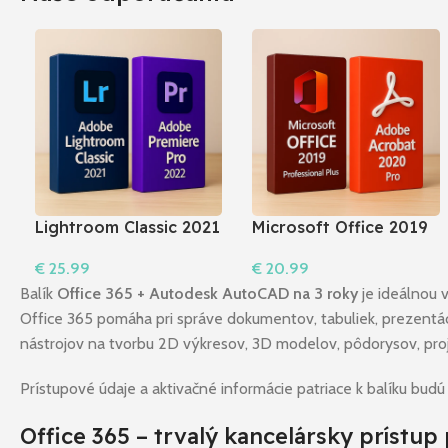
Lightroom Classic 2021
Microsoft Office 2019
+ Premiere Pro 2022 I
Professional Plus +
€
25.99
€
20.99
Windows
Acrobat 2020 Pro I
Do Košíka
Do Košíka
Windows
Balík
Office 365 + Autodesk AutoCAD na 3 roky
je ideálnou 
Office 365 pomáha pri správe dokumentov, tabuliek, prezentác
nástrojov na tvorbu 2D výkresov, 3D modelov, pôdorysov, pro
Prístupové údaje a aktivačné informácie patriace k balíku bud
Office 365 – trvalý kancelársky prístup 