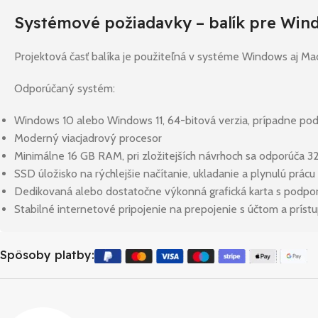
Systémové požiadavky – balík pre Win
Projektová časť balíka je použiteľná v systéme Windows aj M
Odporúčaný systém:
Windows 10 alebo Windows 11, 64-bitová verzia, prípadne 
Moderný viacjadrový procesor
Minimálne 16 GB RAM, pri zložitejších návrhoch sa odporúča 3
SSD úložisko na rýchlejšie načítanie, ukladanie a plynulú prácu
Dedikovaná alebo dostatočne výkonná grafická karta s podpor
Stabilné internetové pripojenie na prepojenie s účtom a prís
Spôsoby platby: