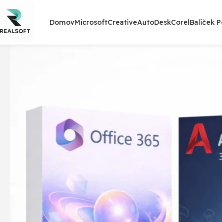
Domov
Microsoft
Creative
AutoDesk
Corel
Balíček 