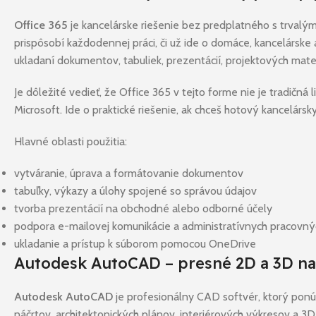
Office 365
je kancelárske riešenie bez predplatného s trvalý
prispôsobí každodennej práci, či už ide o domáce, kancelárske 
ukladaní dokumentov, tabuliek, prezentácií, projektových mate
Je dôležité vedieť, že Office 365 v tejto forme nie je tradičná
Microsoft. Ide o praktické riešenie, ak chceš hotový kancelár
Hlavné oblasti použitia:
vytváranie, úprava a formátovanie dokumentov
tabuľky, výkazy a úlohy spojené so správou údajov
tvorba prezentácií na obchodné alebo odborné účely
podpora e-mailovej komunikácie a administratívnych pracovn
ukladanie a prístup k súborom pomocou OneDrive
Autodesk AutoCAD – presné 2D a 3D n
Autodesk AutoCAD
je profesionálny CAD softvér, ktorý ponú
náčrtov, architektonických plánov, interiérových výkresov a 3D