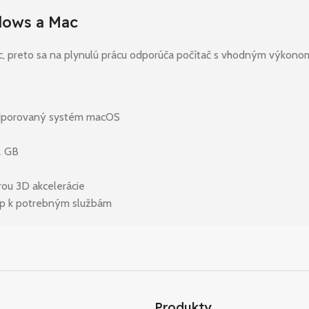
dows a Mac
ac, preto sa na plynulú prácu odporúča počítač s vhodným výkono
podporovaný systém macOS
2 GB
ou 3D akcelerácie
tup k potrebným službám
Produkty