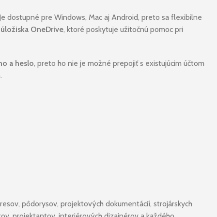
 Je dostupné pre Windows, Mac aj Android, preto sa flexibilne
úložiska OneDrive
, ktoré poskytuje užitočnú pomoc pri
no a heslo
, preto ho nie je možné prepojiť s existujúcim účtom
.
esov, pôdorysov, projektových dokumentácií, strojárskych
tov, projektantov, interiérových dizajnérov a každého