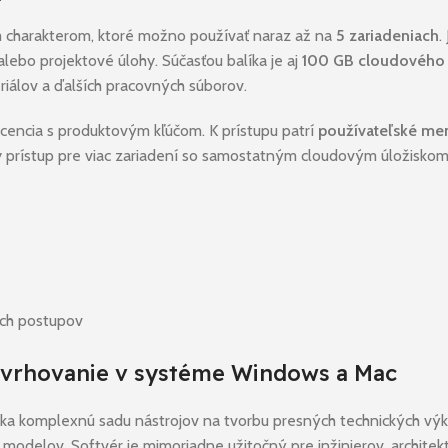
m charakterom, ktoré možno používať naraz až na
5 zariadeniach
.
alebo projektové úlohy. Súčasťou balíka je aj
100 GB cloudového 
riálov a ďalších pracovných súborov.
 licencia s produktovým kľúčom. K prístupu patrí
používateľské me
sky prístup pre viac zariadení so samostatným cloudovým úložiskom
ých postupov
avrhovanie v systéme Windows a Mac
ka komplexnú sadu nástrojov na tvorbu presných technických výkr
 modelov. Softvér je mimoriadne užitočný pre inžinierov, architek