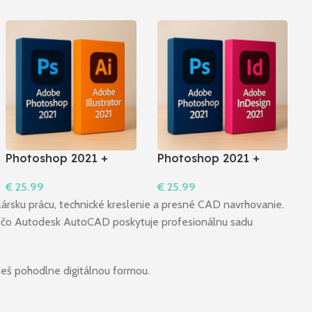
Photoshop 2021 +
Photoshop 2021 +
Illustrator 2021 I
InDesign 2021 I
€
25.99
€
25.99
Windows
Windows
Do Košíka
Do Košíka
ársku prácu, technické kreslenie a presné CAD navrhovanie.
aľ čo Autodesk AutoCAD poskytuje profesionálnu sadu
neš pohodlne digitálnou formou.