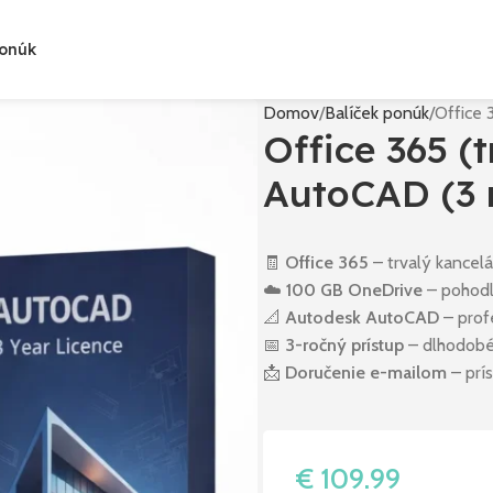
Ponúk
Domov
Balíček ponúk
Office 
Office 365 (t
AutoCAD (3 
🧾
Office 365
– trvalý kancelá
☁️
100 GB OneDrive
– pohodl
📐
Autodesk AutoCAD
– prof
📅
3-ročný prístup
– dlhodobé 
📩
Doručenie e-mailom
– prís
€
109.99