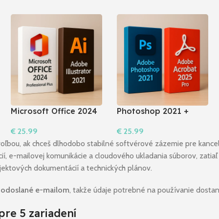
Microsoft Office 2024
Photoshop 2021 +
Pro Plus + Illustrator
Acrobat 2025 Pro
€
25.99
€
25.99
2021
Do Košíka
Do Košíka
voľbou, ak chceš dlhodobo stabilné softvérové zázemie pre kancel
ií, e-mailovej komunikácie a cloudového ukladania súborov, zati
jektových dokumentácií a technických plánov.
ú
odoslané e-mailom
, takže údaje potrebné na používanie dosta
pre 5 zariadení