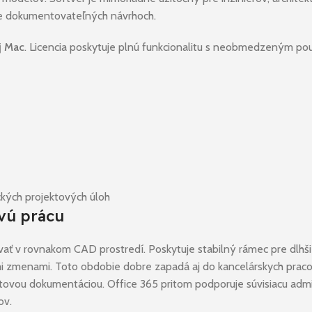
bre dokumentovateľných návrhoch.
j Mac
. Licencia poskytuje plnú funkcionalitu s neobmedzeným pou
ických projektových úloh
vú prácu
ať v rovnakom CAD prostredí. Poskytuje stabilný rámec pre dlhšie 
mi zmenami. Toto obdobie dobre zapadá aj do kancelárskych praco
tovou dokumentáciou. Office 365 pritom podporuje súvisiacu admin
ov.