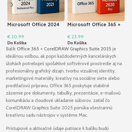
Microsoft Office 2024
Microsoft Office 365 +
P
Pro Plus + Photoshop
Acrobat 2020 Pro I
I
€
20.99
€
23.99
€
2021
Windows
W
Do Košíka
Do Košíka
Do
Balík
Office 365 + CorelDRAW Graphics Suite 2025
je
ideálnou voľbou, ak popri každodenných kancelárskych
úlohách potrebuješ spoľahlivé softvérové prostredie aj na
profesionálny grafický dizajn, tvorbu vizuálnej identity,
marketingové materiály, kreatívy na sociálne siete alebo
predtlačovú prípravu. Office 365 poskytuje stabilné
zázemie pre dokumenty, tabuľky, prezentácie, e-mailovú
komunikáciu a cloudové ukladanie súborov, zatiaľ čo
CorelDRAW Graphics Suite 2025 ponúka všestrannú
kreatívnu sadu nástrojov v systéme Mac.
Prístupové a aktivačné údaje patriace k balíku budú