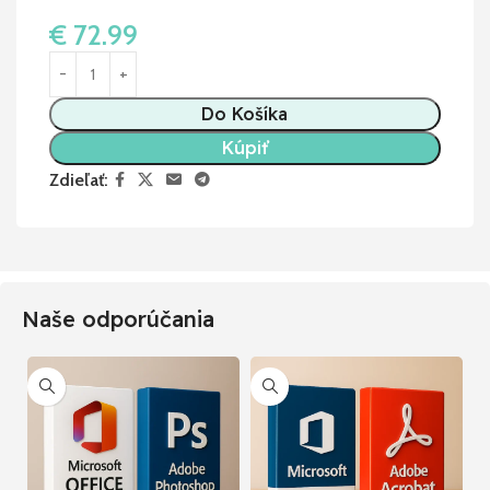
€
72.99
Do Košíka
Kúpiť
Zdieľať:
Naše odporúčania