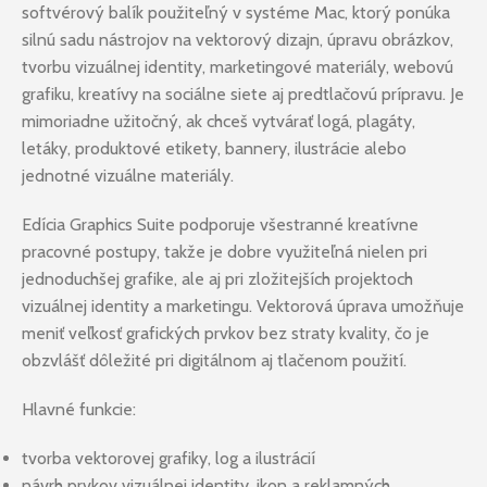
softvérový balík použiteľný v systéme Mac, ktorý ponúka
silnú sadu nástrojov na vektorový dizajn, úpravu obrázkov,
tvorbu vizuálnej identity, marketingové materiály, webovú
grafiku, kreatívy na sociálne siete aj predtlačovú prípravu. Je
mimoriadne užitočný, ak chceš vytvárať logá, plagáty,
letáky, produktové etikety, bannery, ilustrácie alebo
jednotné vizuálne materiály.
Edícia Graphics Suite podporuje všestranné kreatívne
pracovné postupy, takže je dobre využiteľná nielen pri
jednoduchšej grafike, ale aj pri zložitejších projektoch
vizuálnej identity a marketingu. Vektorová úprava umožňuje
meniť veľkosť grafických prvkov bez straty kvality, čo je
obzvlášť dôležité pri digitálnom aj tlačenom použití.
Hlavné funkcie:
tvorba vektorovej grafiky, log a ilustrácií
návrh prvkov vizuálnej identity, ikon a reklamných