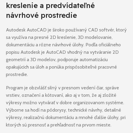
kreslenie a predvídateľné
návrhové prostredie
Autodesk AutoCAD je široko používaný CAD softvér, ktorý
sa využíva na presné 2D kreslenie, 3D modelovanie,
dokumentáciu a rôzne návrhové úlohy. Podľa oficiálneho
popisu Autodesk je AutoCAD vhodný na vytváranie 2D
geometrií a 3D modelov, podporuje automatizáciu
opakujúcich sa úloh a ponúka prispôsobiteľné pracovné
prostredie.
Program je obzvlášť silný v presnom vedení čiar, správe
vrstiev, označení a kótovaní, ako aj v tom, že aj zložité
výkresy možno vytvárať v dobre organizovanom systéme.
Výborne sa hodí na pôdorysy, technické návrhy, detailné
výkresy, realizačnú dokumentáciu a mnohé ďalšie úlohy, pri
ktorých sú presnosť a prehľadnosť na prvom mieste.