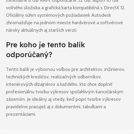
minimálne 8 GB RAM, odporúčane 32 GB, aspoň 10 GB
voľného úložiska a grafická karta kompatibilná s DirectX 12.
Oficiálny súhrn systémových požiadaviek Autodesk
zhromažďuje na jednom mieste hardvérové a softvérové
nároky aktuálnych aj starších verzií.
Pre koho je tento balík
odporúčaný?
Tento balík je výbornou voľbou pre architektov, inžinierov,
technických kresličov, realizačných odborníkov,
interiérových dizajnérov a každého, kto chce doplniť
profesionálnu tvorbu výkresov spoľahlivým kancelárskym
zázemím. Je ideálny aj vtedy, keď popri tvorbe výkresov
pravidelne pracuješ aj s dokumentmi, tabuľkami a
prezentáciami.