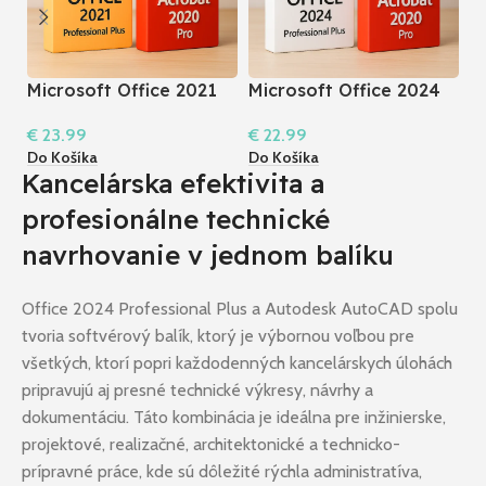
Microsoft Office 2021
Microsoft Office 2024
M
Professional Plus +
Pro Plus + Acrobat
P
€
23.99
€
22.99
€
Acrobat 2020 Pro I
2020 Pro
P
Do Košíka
Do Košíka
Do
Windows
Kancelárska efektivita a
profesionálne technické
navrhovanie v jednom balíku
Office 2024 Professional Plus a Autodesk AutoCAD spolu
tvoria softvérový balík, ktorý je výbornou voľbou pre
všetkých, ktorí popri každodenných kancelárskych úlohách
pripravujú aj presné technické výkresy, návrhy a
dokumentáciu. Táto kombinácia je ideálna pre inžinierske,
projektové, realizačné, architektonické a technicko-
prípravné práce, kde sú dôležité rýchla administratíva,