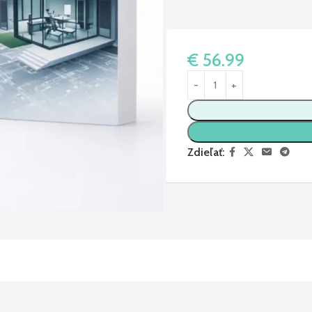
€
56.99
Zdieľať: