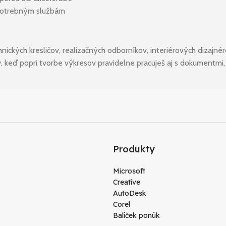
k potrebným službám
hnických kresličov, realizačných odborníkov, interiérových dizajné
, keď popri tvorbe výkresov pravidelne pracuješ aj s dokumentmi,
Produkty
Microsoft
Creative
AutoDesk
Corel
Balíček ponúk