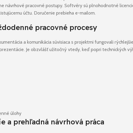
ne návrhové pracovné postupy. Softvéry sú plnohodnotné licencie,
stujúcemu účtu. Doručenie prebieha e-mailom.
každodenné pracovné procesy
umentácia a komunikácia súvisiaca s projektmi fungovali rýchlejši
 prezentácie. Je obzvlášť užitočný vtedy, keď popri technických vý
denné úlohy
e a prehľadná návrhová práca