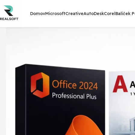
Domov
Microsoft
Creative
AutoDesk
Corel
Balíček 