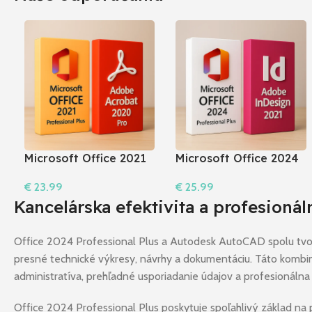
Microsoft Office 2021
Microsoft Office 2024
Professional Plus +
Pro Plus + InDesign
€
23.99
€
25.99
Acrobat 2020 Pro I
2021
Do Košíka
Do Košíka
Kancelárska efektivita a profesioná
Windows
Office 2024 Professional Plus a Autodesk AutoCAD spolu tvoria
presné technické výkresy, návrhy a dokumentáciu. Táto kombinác
administratíva, prehľadné usporiadanie údajov a profesionálna
Office 2024 Professional Plus poskytuje spoľahlivý základ na 