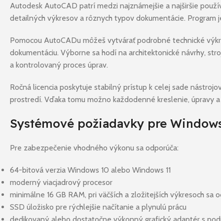
Autodesk AutoCAD patrí medzi najznámejšie a najširšie použív
detailných výkresov a rôznych typov dokumentácie. Program je
Pomocou AutoCADu môžeš vytvárať podrobné technické výkresy,
dokumentáciu. Výborne sa hodí na architektonické návrhy, stroj
a kontrolovaný proces úprav.
Ročná licencia poskytuje stabilný prístup k celej sade nástr
prostredí. Vďaka tomu možno každodenné kreslenie, úpravy a
Systémové požiadavky pre Window
Pre zabezpečenie vhodného výkonu sa odporúča:
64-bitová verzia Windows 10 alebo Windows 11
moderný viacjadrový procesor
minimálne 16 GB RAM, pri väčších a zložitejších výkresoch sa
SSD úložisko pre rýchlejšie načítanie a plynulú prácu
dedikovaný alebo dostatočne výkonný grafický adaptér s pod