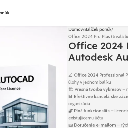
Ponúk
Domov
Balíček ponúk
Office 2024 Pro Plus (trvalá l
Office 2024 P
Autodesk Au
📐
Office 2024 Professional
úlohy v jednom balíku
🏗️
Presná tvorba výkresov
– n
📊
Efektívne kancelárske záz
organizáciu
🔐
Plná funkcionalita
– licenc
existujúcemu účtu
📧
Doručenie e-mailom
– rýc