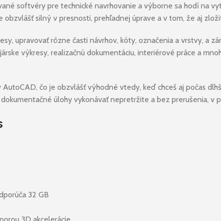
ané softvéry pre technické navrhovanie a výborne sa hodí na vy
 obzvlášť silný v presnosti, prehľadnej úprave a v tom, že aj zl
 upravovať rôzne časti návrhov, kóty, označenia a vrstvy, a zá
árske výkresy, realizačnú dokumentáciu, interiérové práce a mnohé
ojov AutoCAD, čo je obzvlášť výhodné vtedy, keď chceš aj počas d
 dokumentačné úlohy vykonávať nepretržite a bez prerušenia, v 
s
 odporúča 32 GB
porou 3D akcelerácie