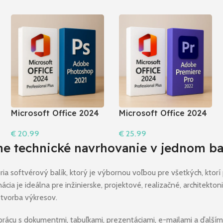
Microsoft Office 2024
Microsoft Office 2024
Pro Plus + Photoshop
Pro Plus + Premiere
€
20.99
€
25.99
2021
Pro 2022
Do Košíka
Do Košíka
lne technické navrhovanie v jednom ba
 softvérový balík, ktorý je výbornou voľbou pre všetkých, ktorí 
ia je ideálna pre inžinierske, projektové, realizačné, architekton
 tvorba výkresov.
prácu s dokumentmi, tabuľkami, prezentáciami, e-mailami a ďalším