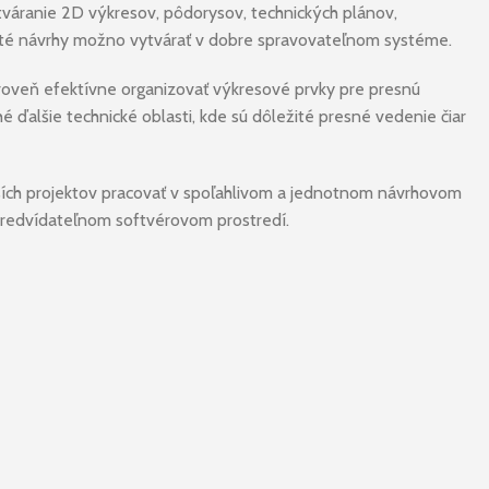
tváranie 2D výkresov, pôdorysov, technických plánov,
ožité návrhy možno vytvárať v dobre spravovateľnom systéme.
roveň efektívne organizovať výkresové prvky pre presnú
 ďalšie technické oblasti, kde sú dôležité presné vedenie čiar
lhších projektov pracovať v spoľahlivom a jednotnom návrhovom
predvídateľnom softvérovom prostredí.