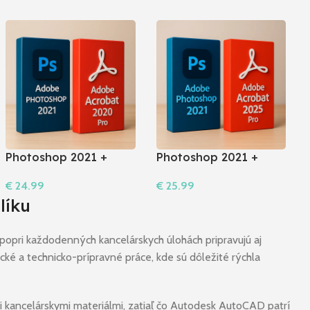
Photoshop 2021 +
Photoshop 2021 +
Acrobat 2020 Pro I
Acrobat 2025 Pro
€
24.99
€
25.99
Windows
Do Košíka
Do Košíka
líku
popri každodenných kancelárskych úlohách pripravujú aj
ické a technicko-prípravné práce, kde sú dôležité rýchla
i kancelárskymi materiálmi, zatiaľ čo Autodesk AutoCAD patrí