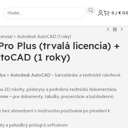
0
/
€
0.
icencia) + Autodesk AutoCAD (1 roky)
ro Plus (trvalá licencia) +
toCAD (1 roky)
 Plus + Autodesk AutoCAD
– kancelárske a technické návrhové
a 2D návrhy, pôdorysy a podrobnú technickú dokumentáciu
emie
– pre dokumenty, tabuľky, prezentácie a každodennú
ie bez obmedzení s možnosťou používania po priradení k
hly a pohodlný prístup k softvérom