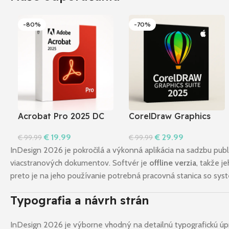
-80%
-70%
Acrobat Pro 2025 DC
CorelDraw Graphics
Suite 2025 I MAC
€
19.99
€
29.99
€
99.99
€
99.99
Do Košíka
Do Košíka
InDesign 2026 je pokročilá a výkonná aplikácia na sadzbu publi
viacstranových dokumentov. Softvér je
offline verzia
, takže j
preto je na jeho používanie potrebná pracovná stanica so s
Typografia a návrh strán
InDesign 2026 je výborne vhodný na detailnú typografickú úpr