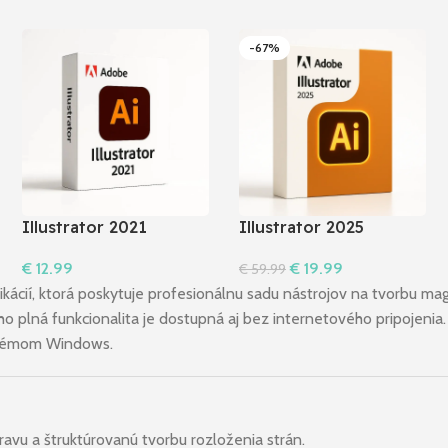
-67%
Illustrator 2021
Illustrator 2025
€
12.99
€
19.99
€
59.99
Do Košíka
Do Košíka
kácií, ktorá poskytuje profesionálnu sadu nástrojov na tvorbu mag
eho plná funkcionalita je dostupná aj bez internetového pripojeni
ystémom Windows.
avu a štruktúrovanú tvorbu rozloženia strán.