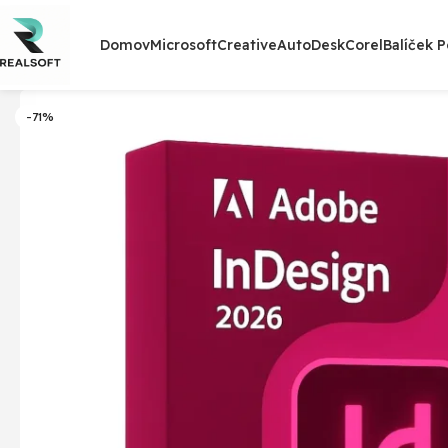
Domov
Microsoft
Creative
AutoDesk
Corel
Balíček 
-71%