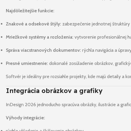
Najdôležitejšie funkcie:
Znakové a odsekové štýly:
zabezpečenie jednotnej štruktúr
Mriežkové systémy a rozloženia:
vytvorenie profesionálnej h
Správa viacstranových dokumentov:
rýchla navigácia a úprav
Presné umiestnenie:
dokonalé zosúladenie obrázkov, grafický
Softvér je ideálny pre rozsiahle projekty, kde majú detaily a
Integrácia obrázkov a grafiky
InDesign 2026 jednoducho spracúva obrázky, ilustrácie a grafi
Výhody integrácie:
rýchle vkladanie a škálovanie obrázkov