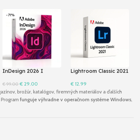
-71%
InDesign 2026 I
Lightroom Classic 2021
Windows
€
12.99
€
29.00
€
99.00
Do Košíka
Do Košíka
azínov, brožúr, katalógov, firemných materiálov a ďalších
a. Program
funguje výhradne v operačnom systéme Windows
,