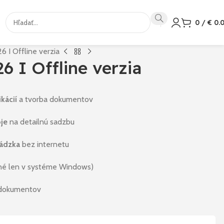
0
/
€
0.
6 I Offline verzia
6 I Offline verzia
kácií
a tvorba dokumentov
oje
na detailnú sadzbu
vádzka
bez internetu
né len v systéme Windows)
dokumentov