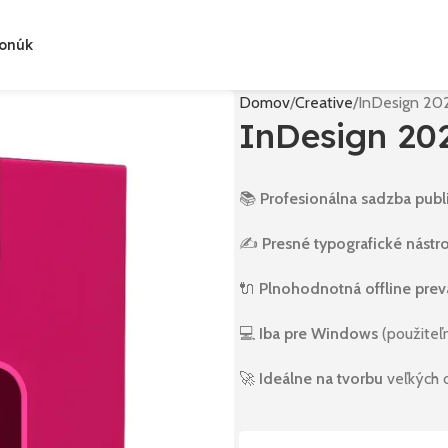
Ponúk
Domov
Creative
InDesign 202
InDesign 202
📚
Profesionálna sadzba publi
✍️
Presné typografické nástr
🔌
Plnohodnotná offline pre
💻
Iba pre Windows
(použiteľ
🚀
Ideálne na tvorbu
veľkých 