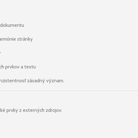
y dokumentu
armónie stránky
y
ch prvkov a textu
 konzistentnosť zásadný význam.
cké prvky z externých zdrojov.