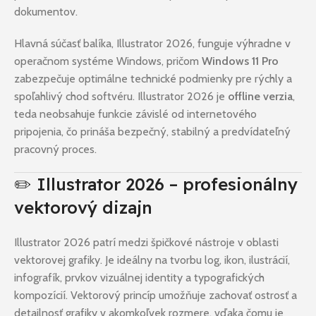
dokumentov.
Hlavná súčasť balíka, Illustrator 2026, funguje výhradne v
operačnom systéme Windows, pričom
Windows 11 Pro
zabezpečuje optimálne technické podmienky pre rýchly a
spoľahlivý chod softvéru. Illustrator 2026 je
offline verzia
,
teda neobsahuje funkcie závislé od internetového
pripojenia, čo prináša bezpečný, stabilný a predvídateľný
pracovný proces.
✏️ Illustrator 2026 – profesionálny
vektorový dizajn
Illustrator 2026 patrí medzi špičkové nástroje v oblasti
vektorovej grafiky. Je ideálny na tvorbu log, ikon, ilustrácií,
infografík, prvkov vizuálnej identity a typografických
kompozícií. Vektorový princíp umožňuje zachovať ostrosť a
detailnosť grafiky v akomkoľvek rozmere, vďaka čomu je