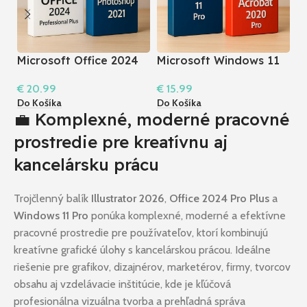
Microsoft Office 2024
Microsoft Windows 11
P
Pro Plus + Photoshop
Pro + Acrobat 2020 Pro
A
€
20.99
€
15.99
€
2021
I Windows
W
Do Košíka
Do Košíka
Do
💼 Komplexné, moderné pracovné
prostredie pre kreatívnu aj
kancelársku prácu
Trojčlenný balík
Illustrator 2026
,
Office 2024 Pro Plus
a
Windows 11 Pro
ponúka komplexné, moderné a efektívne
pracovné prostredie pre používateľov, ktorí kombinujú
kreatívne grafické úlohy s kancelárskou prácou. Ideálne
riešenie pre grafikov, dizajnérov, marketérov, firmy, tvorcov
obsahu aj vzdelávacie inštitúcie, kde je kľúčová
profesionálna vizuálna tvorba a prehľadná správa