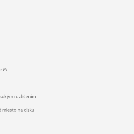
ie M
vysokým rozlíšením
é miesto na disku