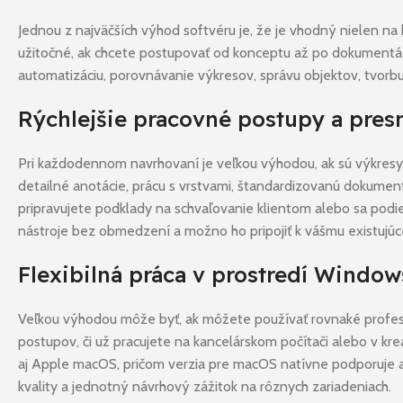
Jednou z najväčších výhod softvéru je, že je vhodný nielen na 
užitočné, ak chcete postupovať od konceptu až po dokumentác
automatizáciu, porovnávanie výkresov, správu objektov, tvor
Rýchlejšie pracovné postupy a pres
Pri každodennom navrhovaní je veľkou výhodou, ak sú výkresy 
detailné anotácie, prácu s vrstvami, štandardizovanú dokument
pripravujete podklady na schvaľovanie klientom alebo sa podi
nástroje bez obmedzení a možno ho pripojiť k vášmu existujú
Flexibilná práca v prostredí Window
Veľkou výhodou môže byť, ak môžete používať rovnaké profesi
postupov, či už pracujete na kancelárskom počítači alebo v 
aj Apple macOS, pričom verzia pre macOS natívne podporuje aj z
kvality a jednotný návrhový zážitok na rôznych zariadeniach.