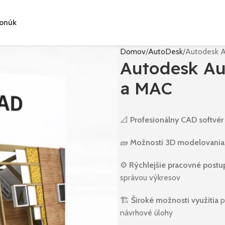
Ponúk
Domov
AutoDesk
Autodesk A
Autodesk Au
a MAC
📐
Profesionálny CAD softvér
🧱
Možnosti 3D modelovania
⚙️
Rýchlejšie pracovné postu
správou výkresov
🏗️
Široké možnosti využitia
pr
návrhové úlohy