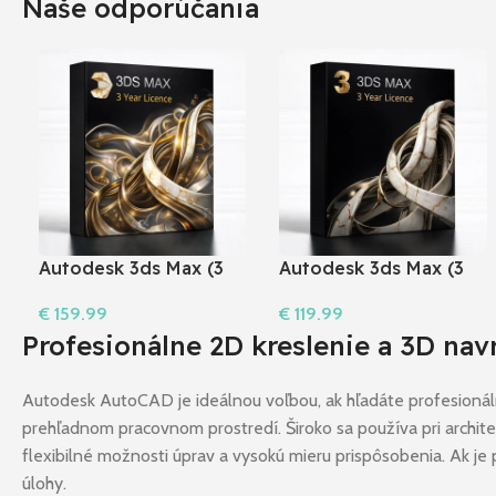
Naše odporúčania
Autodesk 3ds Max (3
Autodesk 3ds Max (3
rok) I len pre Windows
rok) I Windows
€
159.99
€
119.99
Do Košíka
Do Košíka
Profesionálne 2D kreslenie a 3D na
Autodesk AutoCAD je ideálnou voľbou, ak hľadáte profesioná
prehľadnom pracovnom prostredí. Široko sa používa pri archite
flexibilné možnosti úprav a vysokú mieru prispôsobenia. Ak je
úlohy.