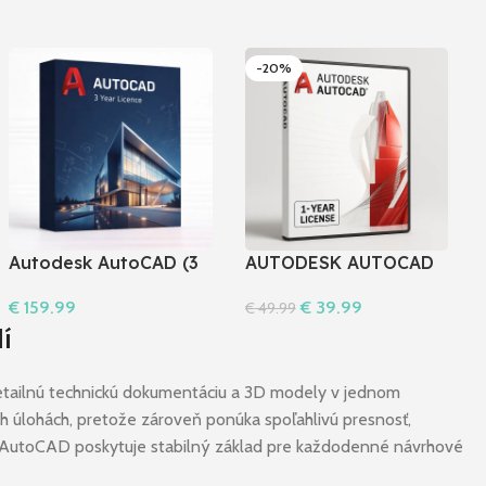
-20%
Autodesk AutoCAD (3
AUTODESK AUTOCAD
rok) I pre Windows aj
2026 | Windows & MAC
€
159.99
€
39.99
€
49.99
MAC
Do Košíka
Do Košíka
í
etailnú technickú dokumentáciu a 3D modely v jednom
ch úlohách, pretože zároveň ponúka spoľahlivú presnosť,
ky, AutoCAD poskytuje stabilný základ pre každodenné návrhové