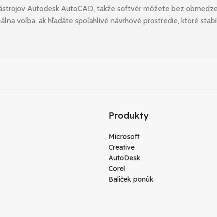
e nástrojov Autodesk AutoCAD, takže softvér môžete bez obmedzen
lna voľba, ak hľadáte spoľahlivé návrhové prostredie, ktoré stab
Produkty
Microsoft
Creative
AutoDesk
Corel
Balíček ponúk