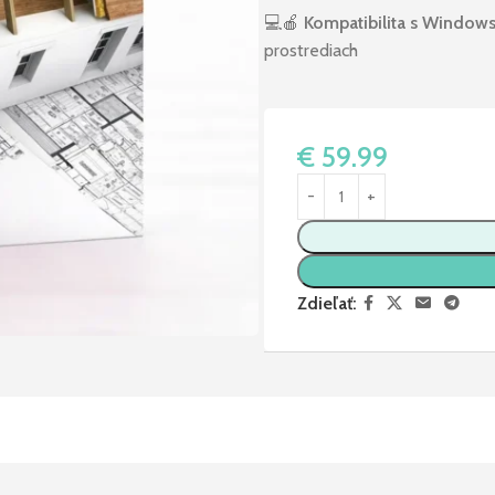
💻🍎
Kompatibilita s Window
prostrediach
€
59.99
Zdieľať: