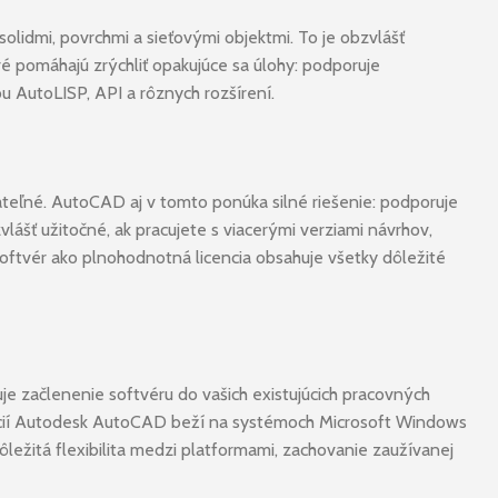
olidmi, povrchmi a sieťovými objektmi. To je obzvlášť
 pomáhajú zrýchliť opakujúce sa úlohy: podporuje
 AutoLISP, API a rôznych rozšírení.
ateľné. AutoCAD aj v tomto ponúka silné riešenie: podporuje
ášť užitočné, ak pracujete s viacerými verziami návrhov,
Softvér ako plnohodnotná licencia obsahuje všetky dôležité
 začlenenie softvéru do vašich existujúcich pracovných
rmácií Autodesk AutoCAD beží na systémoch Microsoft Windows
ôležitá flexibilita medzi platformami, zachovanie zaužívanej