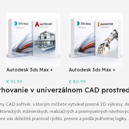
Autodesk 3ds Max +
Autodesk 3ds Max +
AutoCAD (1 rok) I
Inventor (1 rok) I
€
92.99
€
80.99
Windows
Windows
Do Košíka
Do Košíka
vrhovanie v univerzálnom CAD prostred
lny CAD softvér, s ktorým môžete vytvárať presné 2D výkresy, d
ktonických, inžinierskych, realizačných a priemyselných návrhový
 pre vás dôležité pracovať rýchlo, presne a podľa jednotnej logi