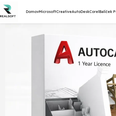
Domov
Microsoft
Creative
AutoDesk
Corel
Balíček 