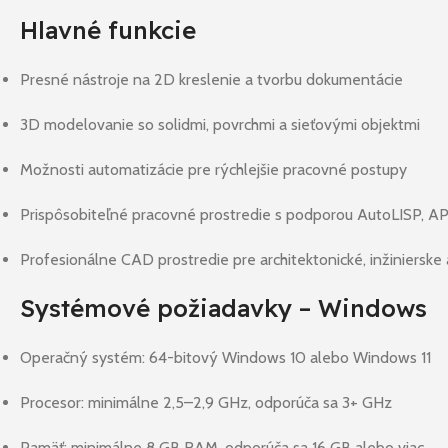
Hlavné funkcie
Presné nástroje na 2D kreslenie a tvorbu dokumentácie
3D modelovanie so solidmi, povrchmi a sieťovými objektmi
Možnosti automatizácie pre rýchlejšie pracovné postupy
Prispôsobiteľné pracovné prostredie s podporou AutoLISP, API 
Profesionálne CAD prostredie pre architektonické, inžinierske 
Systémové požiadavky – Windows
Operačný systém: 64-bitový Windows 10 alebo Windows 11
Procesor: minimálne 2,5–2,9 GHz, odporúča sa 3+ GHz
Pamäť: minimálne 8 GB RAM, odporúča sa 16 GB alebo viac