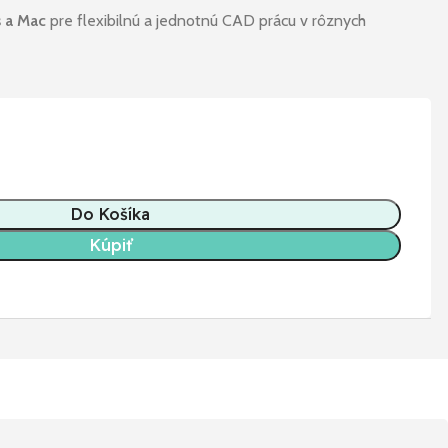
s a Mac
pre flexibilnú a jednotnú CAD prácu v rôznych
Do Košíka
Kúpiť