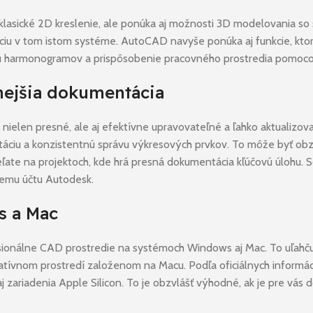
klasické 2D kreslenie, ale ponúka aj možnosti 3D modelovania so s
iu v tom istom systéme. AutoCAD navyše ponúka aj funkcie, ktoré
bu harmonogramov a prispôsobenie pracovného prostredia pomocou
nejšia dokumentácia
nielen presné, ale aj efektívne upravovateľné a ľahko aktualizov
áciu a konzistentnú správu výkresových prvkov. To môže byť obzvl
eľate na projektoch, kde hrá presná dokumentácia kľúčovú úlohu. 
cemu účtu Autodesk.
s a Mac
onálne CAD prostredie na systémoch Windows aj Mac. To uľahčuje
kreatívnom prostredí založenom na Macu. Podľa oficiálnych info
ariadenia Apple Silicon. To je obzvlášť výhodné, ak je pre vás d