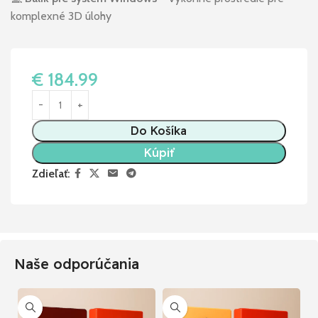
komplexné 3D úlohy
€
184.99
Do Košíka
Kúpiť
Zdieľať:
Naše odporúčania