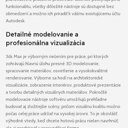
funkcionalitu, všetky dôležité nástroje sú dostupné bez
obmedzení a možno ich priradiť k vášmu existujúcemu účtu
Autodesk.
Detailné modelovanie a
profesionálna vizualizácia
3ds Max je výborným riešením pre práce, pri ktorých
zohrávajú hlavnú úlohu presné 3D modelovanie,
spracovanie materiálov, osvetlenie a vysokokvalitné
renderovanie. Výborne sa hodí na architektonické
vizualizácie, zobrazenie interiérov, produktové prezentácie
a tvorbu detailných vizuálnych materiálov. Pokročilé
modelovacie nástroje softvéru umožňujú prehľadne
budovať aj zložitejšie scény, pričom vizuálnu kvalitu možno
počas celej práce udržať na vysokej úrovni. To je obzvlášť
výhodné vtedy, keď chcete hotovú prácu nielen navrhnúť,
ale aj predstaviť v presvedčivej forme.