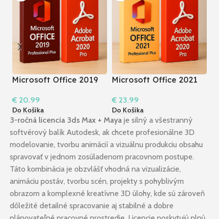
Microsoft Office 2019
Microsoft Office 2021
M
Professional Plus +
Professional Plus +
P
€
20.99
€
23.99
€
Acrobat 2020 Pro I
Acrobat 2020 Pro I
P
Do Košíka
Do Košíka
Do
Windows
Windows
3-ročná licencia 3ds Max + Maya
je silný a všestranný
softvérový balík Autodesk, ak chcete profesionálne 3D
modelovanie, tvorbu animácií a vizuálnu produkciu obsahu
spravovať v jednom zosúladenom pracovnom postupe.
Táto kombinácia je obzvlášť vhodná na vizualizácie,
animáciu postáv, tvorbu scén, projekty s pohyblivým
obrazom a komplexné kreatívne 3D úlohy, kde sú zároveň
dôležité detailné spracovanie aj stabilné a dobre
plánovateľné pracovné prostredie. Licencie poskytujú plnú