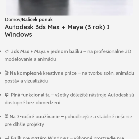
Domov
Balíček ponúk
Autodesk 3ds Max + Maya (3 rok) I
Windows
🎨
3ds Max + Maya v jednom balíku
– na profesionálne 3D
modelovanie a animáciu
🎬
Na komplexné kreatívne práce
– na tvorbu scén, animáciu
postáv a vizualizáciu
🧩
Plná funkcionalita
– všetky dôležité nástroje Autodesk sú
dostupné bez obmedzení
⏳
Na 3-ročné používanie
– pohodlnejšie a stabilné riešenie
pre dlhšie projekty
💻
Balík pre systém Windows
– výkonné prostredie pre