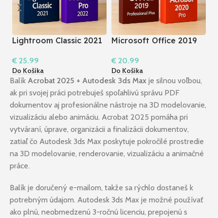
Lightroom Classic 2021
Microsoft Office 2019
M
+ Premiere Pro 2022 I
Professional Plus +
P
€
25.99
€
20.99
€
Windows
Acrobat 2020 Pro I
P
Do Košíka
Do Košíka
Do
Windows
Balík
Acrobat 2025 + Autodesk 3ds Max
je silnou voľbou,
ak pri svojej práci potrebuješ spoľahlivú správu PDF
dokumentov aj profesionálne nástroje na 3D modelovanie,
vizualizáciu alebo animáciu. Acrobat 2025 pomáha pri
vytváraní, úprave, organizácii a finalizácii dokumentov,
zatiaľ čo Autodesk 3ds Max poskytuje pokročilé prostredie
na 3D modelovanie, renderovanie, vizualizáciu a animačné
práce.
Balík je doručený e-mailom, takže sa rýchlo dostaneš k
potrebným údajom. Autodesk 3ds Max je možné používať
ako plnú, neobmedzenú 3-ročnú licenciu, prepojenú s