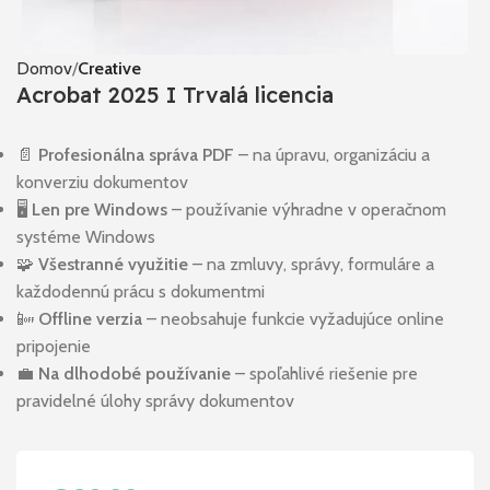
Domov
Creative
Acrobat 2025 I Trvalá licencia
📄
Profesionálna správa PDF
– na úpravu, organizáciu a
konverziu dokumentov
🖥️
Len pre Windows
– používanie výhradne v operačnom
systéme Windows
🧩
Všestranné využitie
– na zmluvy, správy, formuláre a
každodennú prácu s dokumentmi
📴
Offline verzia
– neobsahuje funkcie vyžadujúce online
pripojenie
💼
Na dlhodobé používanie
– spoľahlivé riešenie pre
pravidelné úlohy správy dokumentov