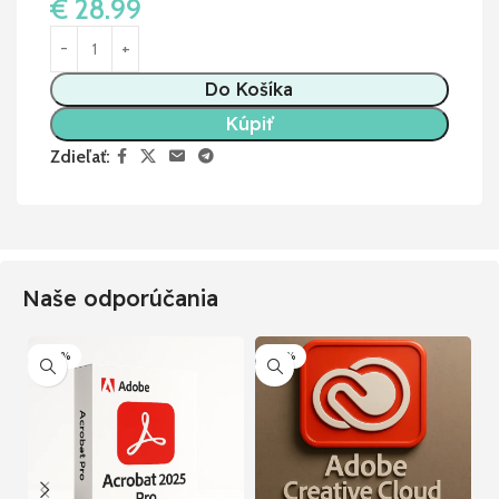
€
28.99
Do Košíka
Kúpiť
Zdieľať:
Naše odporúčania
-80%
-50%