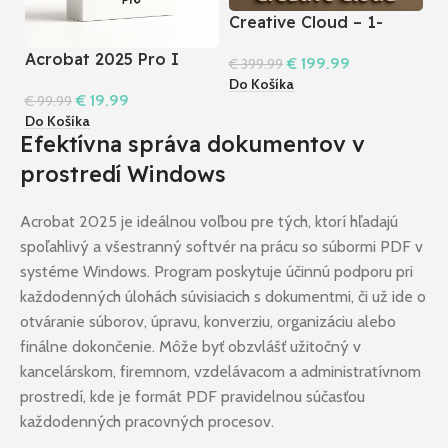
Creative Cloud – 1-
ročná licencia –
Acrobat 2025 Pro I
I
€
199.99
€
399.99
Windows a Mac
WINDOWS
O
Do Košíka
€
19.99
€
99.99
€
Do Košíka
Do
Efektívna správa dokumentov v
prostredí Windows
Acrobat 2025 je ideálnou voľbou pre tých, ktorí hľadajú
spoľahlivý a všestranný softvér na prácu so súbormi PDF v
systéme Windows. Program poskytuje účinnú podporu pri
každodenných úlohách súvisiacich s dokumentmi, či už ide o
otváranie súborov, úpravu, konverziu, organizáciu alebo
finálne dokončenie. Môže byť obzvlášť užitočný v
kancelárskom, firemnom, vzdelávacom a administratívnom
prostredí, kde je formát PDF pravidelnou súčasťou
každodenných pracovných procesov.