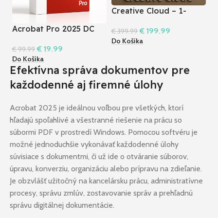
Creative Cloud – 1-
ročná licencia –
Acrobat Pro 2025 DC
I
€
199.99
€
399.99
Windows a Mac
p
Do Košíka
€
19.99
€
99.99
€
Do Košíka
Do
Efektívna správa dokumentov pre
každodenné aj firemné úlohy
Acrobat 2025 je ideálnou voľbou pre všetkých, ktorí
hľadajú spoľahlivé a všestranné riešenie na prácu so
súbormi PDF v prostredí Windows. Pomocou softvéru je
možné jednoduchšie vykonávať každodenné úlohy
súvisiace s dokumentmi, či už ide o otváranie súborov,
úpravu, konverziu, organizáciu alebo prípravu na zdieľanie.
Je obzvlášť užitočný na kancelársku prácu, administratívne
procesy, správu zmlúv, zostavovanie správ a prehľadnú
správu digitálnej dokumentácie.