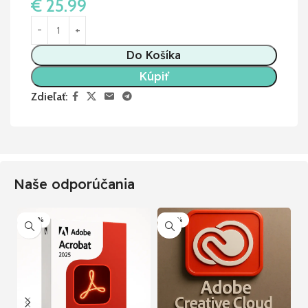
€
25.99
Do Košíka
Kúpiť
Zdieľať:
Naše odporúčania
-80%
-50%