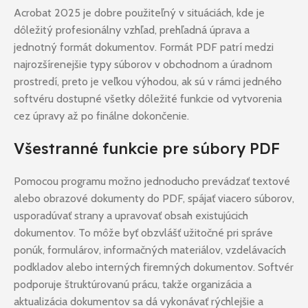
Acrobat 2025 je dobre použiteľný v situáciách, kde je
dôležitý profesionálny vzhľad, prehľadná úprava a
jednotný formát dokumentov. Formát PDF patrí medzi
najrozšírenejšie typy súborov v obchodnom a úradnom
prostredí, preto je veľkou výhodou, ak sú v rámci jedného
softvéru dostupné všetky dôležité funkcie od vytvorenia
cez úpravy až po finálne dokončenie.
Všestranné funkcie pre súbory PDF
Pomocou programu možno jednoducho prevádzať textové
alebo obrazové dokumenty do PDF, spájať viacero súborov,
usporadúvať strany a upravovať obsah existujúcich
dokumentov. To môže byť obzvlášť užitočné pri správe
ponúk, formulárov, informačných materiálov, vzdelávacích
podkladov alebo interných firemných dokumentov. Softvér
podporuje štruktúrovanú prácu, takže organizácia a
aktualizácia dokumentov sa dá vykonávať rýchlejšie a