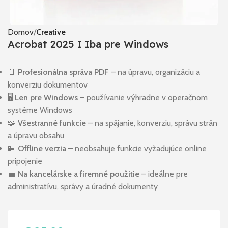
Domov
Creative
Acrobat 2025 I Iba pre Windows
📄
Profesionálna správa PDF
– na úpravu, organizáciu a
konverziu dokumentov
🖥️
Len pre Windows
– používanie výhradne v operačnom
systéme Windows
🧩
Všestranné funkcie
– na spájanie, konverziu, správu strán
a úpravu obsahu
📴
Offline verzia
– neobsahuje funkcie vyžadujúce online
pripojenie
💼
Na kancelárske a firemné použitie
– ideálne pre
administratívu, správy a úradné dokumenty